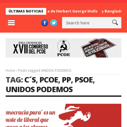
La sorpresa de Herbert George Wells
Bangladesh: ¿
ÚLTIMAS NOTICIAS
Home
Posts tagged UNIDOS PODEMOS
TAG:
C´S
,
PCOE
,
PP
,
PSOE
,
UNIDOS PODEMOS