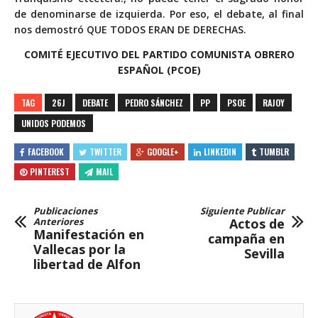
de denominarse de izquierda. Por eso, el debate, al final
nos demostró QUE TODOS ERAN DE DERECHAS.
COMITÉ EJECUTIVO DEL PARTIDO COMUNISTA OBRERO
ESPAÑOL (PCOE)
TAG
26J
DEBATE
PEDRO SÁNCHEZ
PP
PSOE
RAJOY
UNIDOS PODEMOS
FACEBOOK
TWITTER
GOOGLE+
LINKEDIN
TUMBLR
PINTEREST
MAIL
Publicaciones
Siguiente Publicar
Anteriores
Actos de
Manifestación en
campaña en
Vallecas por la
Sevilla
libertad de Alfon