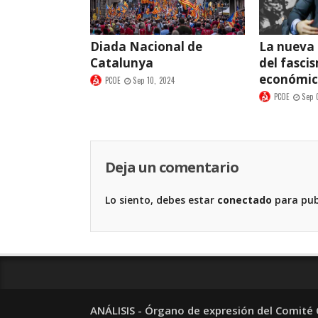
Diada Nacional de
La nueva
Catalunya
del fasci
económi
PCOE
Sep 10, 2024
PCOE
Sep 
Deja un comentario
Lo siento, debes estar
conectado
para pub
ANÁLISIS - Órgano de expresión del Comité C