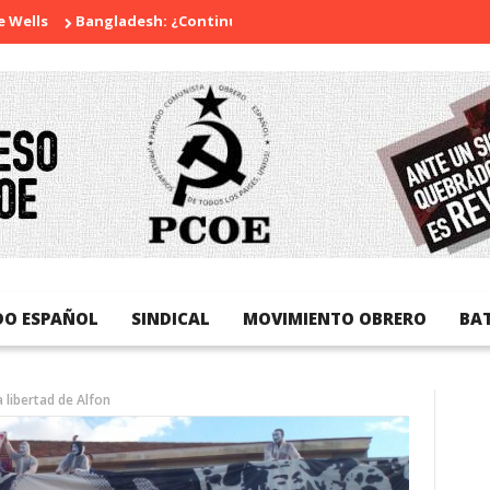
s
Bangladesh: ¿Continuidad o revolución?
Diada Nacional d
DO ESPAÑOL
SINDICAL
MOVIMIENTO OBRERO
BA
 libertad de Alfon