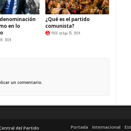
 denominación
¿Qué es el partido
smo en lo
comunista?
co
PCOE
Ago 25, 2024
09, 2024
licar un comentario.
Portada
Internacional
Es
entral del Partido