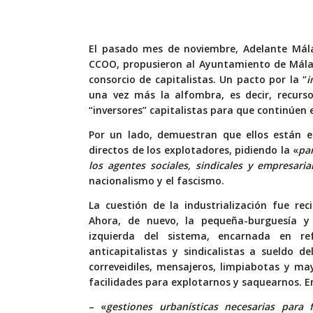
El pasado mes de noviembre, Adelante Mál
CCOO, propusieron al Ayuntamiento de Mála
consorcio de capitalistas.
Un pacto por la “
i
una vez más la alfombra, es decir, recurso
“inversores” capitalistas para que continúen
Por un lado, demuestran que ellos están e
directos de los explotadores, pidiendo la «
par
los agentes sociales, sindicales y empresaria
nacionalismo y el fascismo.
La cuestión de la
industrialización fue re
Ahora, de nuevo, la pequeña-burguesía y 
izquierda del sistema, encarnada en re
anticapitalistas y sindicalistas a sueldo d
correveidiles, mensajeros, limpiabotas y m
facilidades para explotarnos y saquearnos. E
– «
gestiones urbanísticas necesarias para