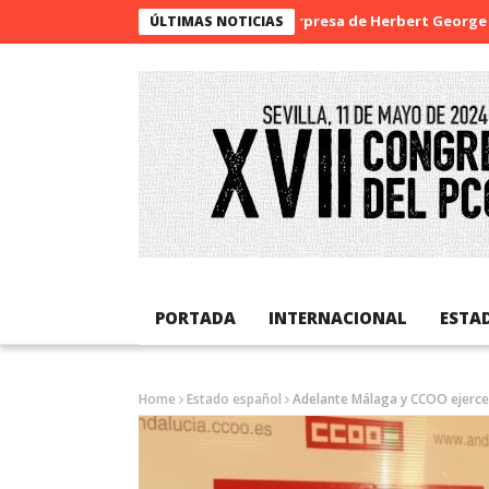
La sorpresa de Herbert George Wells
ÚLTIMAS NOTICIAS
PORTADA
INTERNACIONAL
ESTA
Home
Estado español
Adelante Málaga y CCOO ejercen 