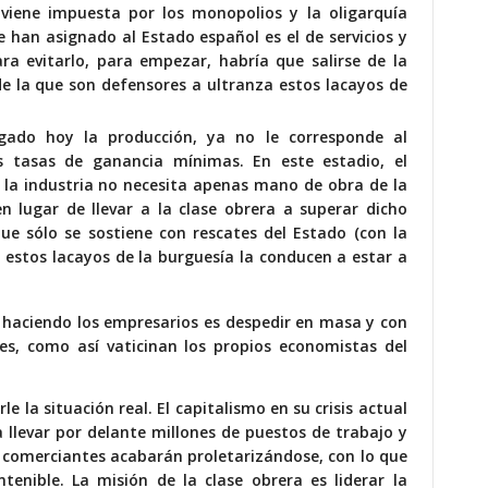
l viene impuesta por los monopolios y la oligarquía
le han asignado al Estado español es el de servicios y
ara evitarlo, para empezar, habría que salirse de la
de la que son defensores a ultranza estos lacayos de
egado hoy la producción, ya no le corresponde al
s tasas de ganancia mínimas. En este estadio, el
 la industria no necesita apenas mano de obra de la
en lugar de llevar a la clase obrera a superar dicho
e sólo se sostiene con rescates del Estado (con la
, estos lacayos de la burguesía la conducen a estar a
n haciendo los empresarios es despedir en masa y con
s, como así vaticinan los propios economistas del
e la situación real. El capitalismo en su crisis actual
a llevar por delante millones de puestos de trabajo y
 comerciantes acabarán proletarizándose, con lo que
ntenible. La misión de la clase obrera es liderar la