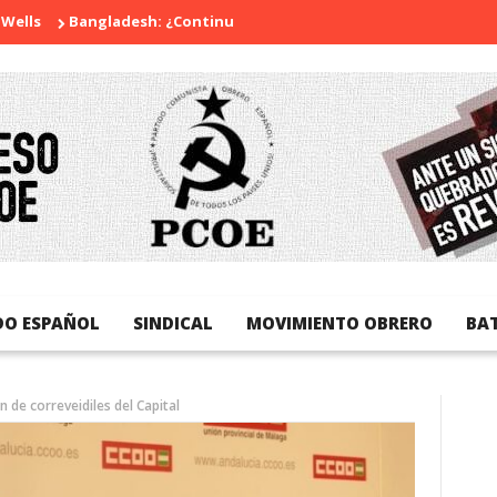
Bangladesh: ¿Continuidad o revolución?
Diada Nacional de C
DO ESPAÑOL
SINDICAL
MOVIMIENTO OBRERO
BA
de correveidiles del Capital