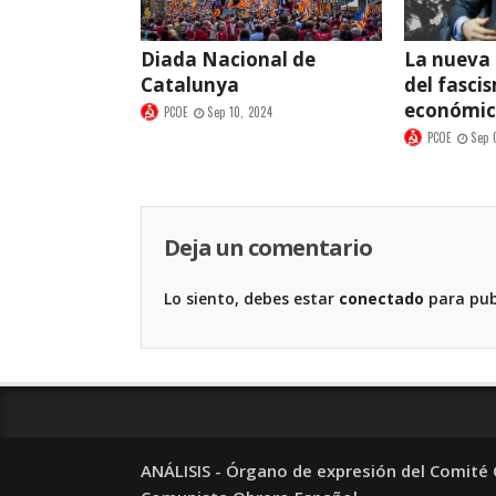
Diada Nacional de
La nueva
Catalunya
del fasci
económi
PCOE
Sep 10, 2024
PCOE
Sep 
Deja un comentario
Lo siento, debes estar
conectado
para pub
ANÁLISIS - Órgano de expresión del Comité C