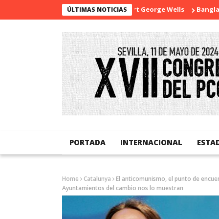
La sorpresa de Herbert George Wells
Bangladesh: 
ÚLTIMAS NOTICIAS
PORTADA
INTERNACIONAL
ESTA
Home
Catalunya
El anticomunismo, el punto de encuen
Ayuntamientos del cambio nos lo muestran