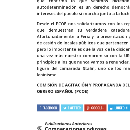
que confirma lo que venimos diciendo
autodeterminación es un derecho democráti
intereses del pueblo si marcha junto a la luch
Desde el PCOE nos solidarizamos con los re
que demuestran su verdadera catadur
Afortunadamente la Feria y la presentación 
de cesión de locales públicos que pertenecen
pero lo importante es que la voz de la disid
una vez más nuestro compromiso con la URSS
principios a los que nunca vamos a renunciar,
figura del camarada Stalin, uno de los ma
leninismo.
COMISIÓN DE AGITACIÓN Y PROPAGANDA DE
OBRERO ESPAÑOL (PCOE)
FACEBOOK
TWITTER
GOOGLE+
LINKEDIN
Publicaciones Anteriores
Comparaciones odiosas