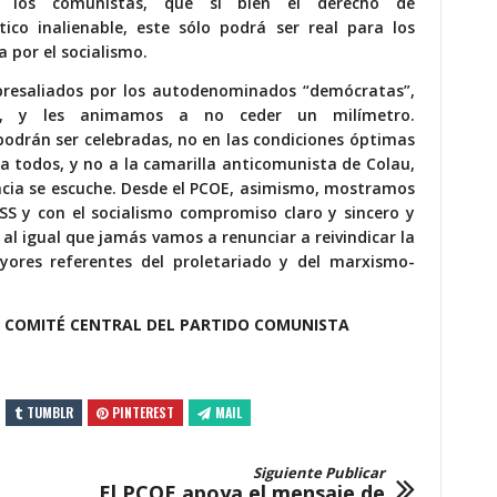
 los comunistas, que si bien el derecho de
co inalienable, este sólo podrá ser real para los
a por el socialismo.
presaliados por los autodenominados “demócratas”,
a, y les animamos a no ceder un milímetro.
podrán ser celebradas, no en las condiciones óptimas
 a todos, y no a la camarilla anticomunista de Colau,
encia se escuche. Desde el PCOE, asimismo, mostramos
 y con el socialismo compromiso claro y sincero y
 al igual que jamás vamos a renunciar a reivindicar la
yores referentes del proletariado y del marxismo-
L COMITÉ CENTRAL DEL PARTIDO COMUNISTA
TUMBLR
PINTEREST
MAIL
Siguiente Publicar
El PCOE apoya el mensaje de