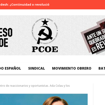
¿Continuidad o revolución?
Diada Nacional de Catalunya
DO ESPAÑOL
SINDICAL
MOVIMIENTO OBRERO
BA
tro de reaccionarios y oportunistas. Ada Colau y los