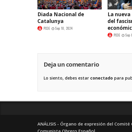
Diada Nacional de
La nueva
Catalunya
del fasci
económi
PCOE
Sep 10, 2024
PCOE
Sep 
Deja un comentario
Lo siento, debes estar
conectado
para pub
ANÁLISIS - Órgano de expresión del Comité C
Comunista Obrero Español