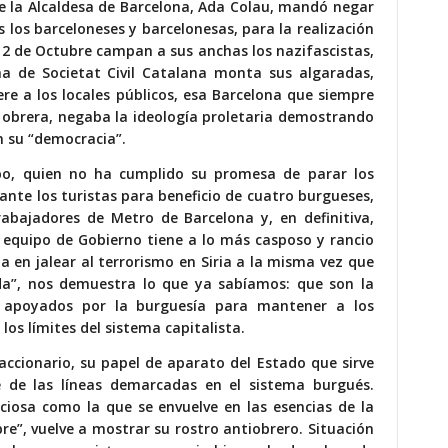
e la Alcaldesa de Barcelona, Ada Colau, mandó negar
s los barceloneses y barcelonesas, para la realización
 12 de Octubre campan a sus anchas los nazifascistas,
a de Societat Civil Catalana monta sus algaradas,
e a los locales públicos, esa Barcelona que siempre
se obrera, negaba la ideología proletaria demostrando
n su “democracia”.
abo, quien no ha cumplido su promesa de parar los
ante los turistas para beneficio de cuatro burgueses,
abajadores de Metro de Barcelona y, en definitiva,
equipo de Gobierno tiene a lo más casposo y rancio
 en jalear al terrorismo en Siria a la misma vez que
erda”, nos demuestra lo que ya sabíamos: que son la
y apoyados por la burguesía para mantener a los
los límites del sistema capitalista.
ccionario, su papel de aparato del Estado que sirve
e de las líneas demarcadas en el sistema burgués.
ciosa como la que se envuelve en las esencias de la
re”, vuelve a mostrar su rostro antiobrero. Situación