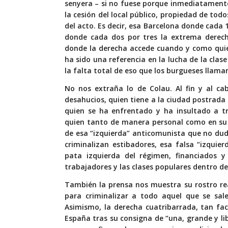
senyera – si no fuese porque inmediatament
la cesión del local público, propiedad de todo
del acto. Es decir, esa Barcelona donde cada
donde cada dos por tres la extrema derech
donde la derecha accede cuando y como quier
ha sido una referencia en la lucha de la cla
la falta total de eso que los burgueses llama
No nos extraña lo de Colau. Al fin y al c
desahucios, quien tiene a la ciudad postrada 
quien se ha enfrentado y ha insultado a tr
quien tanto de manera personal como en su 
de esa “izquierda” anticomunista que no duda
criminalizan estibadores, esa falsa “izqui
pata izquierda del régimen, financiados 
trabajadores y las clases populares dentro de 
También la prensa nos muestra su rostro rea
para criminalizar a todo aquel que se sal
Asimismo, la derecha cuatribarrada, tan fac
España tras su consigna de “una, grande y lib