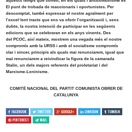
aquests temps que corren, en els quals l’anticomunisme és
El punt de trobada de reaccionaris i oportunistes. Per
descomptat, també expressar el nostre agraïment per
l’excel·lent tracte que ens va oferir l’organització i, sens
dubte, la nostra intenció de participar en les següents
edicions que se celebraran en els anys vinents. Des
del PCOC, així mateix, mostrem una vegada més el nostre
compromís amb la URSS i amb el socialisme compromís
clar i sincer, principis als quals mai renunciarem, igual que
mai renunciarem a reivindicar la figura de la camarada
Stalin, un dels majors referents del proletariat i del
Marxisme-Leninisme.
COMITÉ NACIONAL DEL PARTIT COMUNISTA OBRER DE
CATALUNYA
FACEBOOK
TWITTER
GOOGLE+
LINKEDIN
TUMBLR
PINTEREST
MAIL