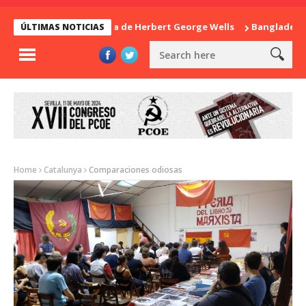
La sorpresa de Herbert George Wells
Bangladesh: ¿Con
ÚLTIMAS NOTICIAS
Home
Catalunya
Comparaciones odiosas