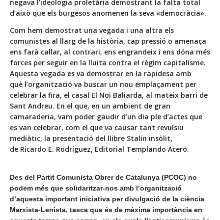
negava l’ideologia proletària demostrant la falta total
d’això que els burgesos anomenen la seva «democràcia».
Com hem demostrat una vegada i una altra els
comunistes al llarg de la història, cap pressió o amenaça
ens farà callar, al contrari, ens engrandeix i ens dóna més
forces per seguir en la lluita contra el règim capitalisme.
Aquesta vegada es va demostrar en la rapidesa amb
què
l’organització
va buscar un nou emplaçament per
celebrar la fira, el casal El Noi Baliarda, al mateix barri de
Sant Andreu. En el que, en un ambient de gran
camaraderia, vam poder gaudir d’un dia ple d’actes que
es van celebrar, com el que va causar tant revulsiu
mediàtic, la presentació del llibre Stalin insòlit,
de Ricardo E. Rodríguez,
Editorial Templando Acero
.
Des del Partit Comunista Obrer de Catalunya (PCOC) no
podem més que solidaritzar-nos amb l’organització
d’aquesta important iniciativa per divulgació de la ciència
Marxista-Lenista, tasca que és de màxima importància en