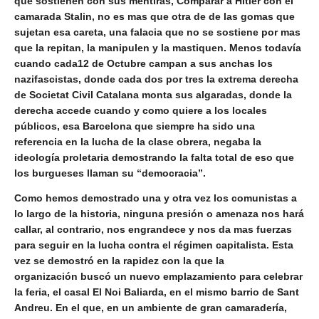
que sostienen con sus mentiras, Comparar a Hitler con el
camarada Stalin, no es mas que otra de de las gomas que
sujetan esa careta, una falacia que no se sostiene por mas
que la repitan, la manipulen y la mastiquen. Menos todavía
cuando cada12 de Octubre campan a sus anchas los
nazifascistas, donde cada dos por tres la extrema derecha
de Societat Civil Catalana monta sus algaradas, donde la
derecha accede cuando y como quiere a los locales
públicos, esa Barcelona que siempre ha sido una
referencia en la lucha de la clase obrera, negaba la
ideología proletaria demostrando la falta total de eso que
los burgueses llaman su “democracia”.
Como hemos demostrado una y otra vez los comunistas a
lo largo de la historia, ninguna presión o amenaza nos hará
callar, al contrario, nos engrandece y nos da mas fuerzas
para seguir en la lucha contra el régimen capitalista. Esta
vez se demostró en la rapidez con la que
la
organización
buscó un nuevo emplazamiento para celebrar
la feria, el casal El Noi Baliarda, en el mismo barrio de Sant
Andreu. En el que, en un ambiente de gran camaradería,