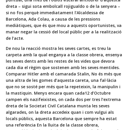
dreta – sigui sota embolcall rojigualdo o de la senyera –
si no fos perquè immediatament l’Alcaldessa de
Barcelona, Ada Colau, a causa de les pressions
mediàtiques, que és que mou a aquests oportunistes, va
manar negar la cessió del local públic per a la realització
de l’acte.
De nou la reacció mostra les seves cartes, es treu la
carpeta amb la qual enganya a la classe obrera, ensenya
les seves dents amb les restes de les vides que devora
cada dia el règim que sostenen amb les seves mentides.
Comparar Hitler amb el camarada Stalin, No és més que
una altra de les gomes d’aquesta careta, una fal·làcia
que no se sosté per més que la repeteixin, la manipulin i
la mastiquin. Menys encara quan cada12 d’Octubre
campen els nazifeixistes, on cada dos per tres l’extrema
dreta de la Societat Civil Catalana munta les seves
algarades, on la dreta accedeix quan i com vulgui als
locals públics, aquesta Barcelona que sempre ha estat
una referència En la lluita de la classe obrera,