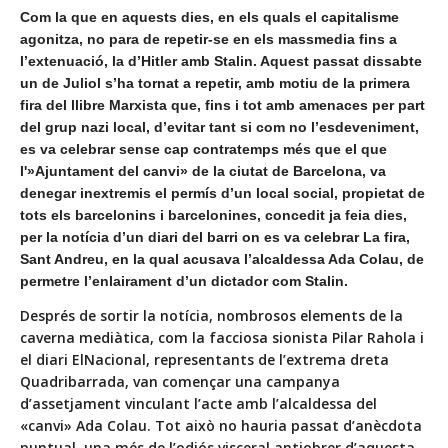
Com la que en aquests dies, en els quals el capitalisme
agonitza, no para de repetir-se en els massmedia fins a
l’extenuació, la d’Hitler amb Stalin. Aquest passat dissabte
un de Juliol s’ha tornat a repetir, amb motiu de la primera
fira del llibre Marxista que, fins i tot amb amenaces per part
del grup nazi local, d’evitar tant si com no l’esdeveniment,
es va celebrar sense cap contratemps més que el que
l'»Ajuntament del canvi» de la ciutat de Barcelona, va
denegar inextremis el permís d’un local social, propietat de
tots els barcelonins i barcelonines, concedit ja feia dies,
per la notícia d’un diari del barri on es va celebrar La fira,
Sant Andreu, en la qual acusava l’alcaldessa Ada Colau, de
permetre l’enlairament d’un dictador com Stalin.
Després de sortir la notícia, nombrosos elements de la
caverna mediàtica,
com la facciosa sionista Pilar Rahola i
el diari ElNacional
, representants de l’extrema dreta
Quadribarrada, van començar una campanya
d’assetjament vinculant l’acte amb l’alcaldessa del
«canvi» Ada Colau. Tot això no hauria passat d’anècdota
puntual, una més de l’odiós visceral antiobrer d’aquesta