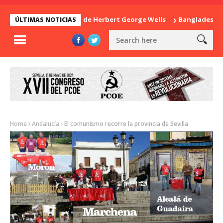
La sorpresa de Herbert George Wells
Bangladesh: ¿Cont
ÚLTIMAS NOTICIAS
Home
Andalucía
El comunismo recorre la provincia de Sevilla