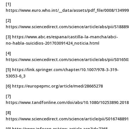
[1]
https://www.euro.who.int/__data/assets/pdf_file/0008/13499
[2]
https://www.sciencedirect.com/science/article/abs/pii/S1888
[3]
https://www.abc.es/espana/castilla-la-mancha/abci-
no-habla-suicidios-201703091424_noticia.html
[4]
https://www.sciencedirect.com/science/article/abs/pii/S0165
[5]
https://link.springer.com/chapter/10.1007/978-3-319-
53053-6_3
[6]
https://europepmc.org/article/med/28665278
[7]
https://www.tandfonline.com/doi/abs/10.1080/10253890.2018
[8]
https://www.sciencedirect.com/science/article/pii/S01674889
[9]
http://www.infocop.es/view_article.asp?id=7365