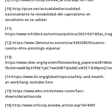
[10]
http://pcoe.net/actualidad/actualidad-
nacional/ante-la-inviabilidad-del-capitalismo-el-
socialismo-es-la-salida/
[11]
https://www.infolibre.es/noticias/politica/2021/03/18/las_
[12]
https://www.20minutos.es/noticia/4393285/0/cuanto-
cuesta-ohra-psicologo-espana/
[13]
https://www.nber.org/system/files/working_papers/w28106/w
fbclid=IwAR3lyXYPbETjACTweSHBTQIeddCoWZET3UWpizQ1vo
[14
https://www.ilo.org/global/topics/safety-and-health-
at-work/lang–es/index.htm
[15]
https://www.who.int/es/news-room/fact-
sheets/detail/suicide
[16]
http://www.infocop.es/view_article.asp?id=8491