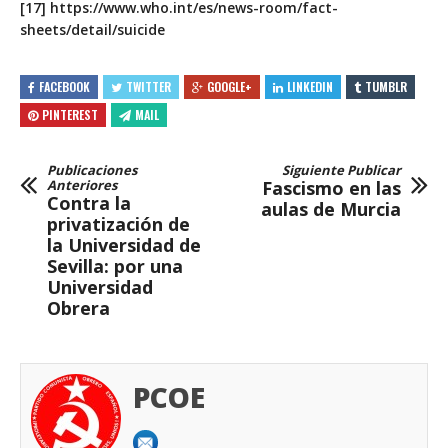
[17]
https://www.who.int/es/news-room/fact-
sheets/detail/suicide
FACEBOOK
TWITTER
GOOGLE+
LINKEDIN
TUMBLR
PINTEREST
MAIL
Publicaciones
Siguiente Publicar
Anteriores
Fascismo en las
Contra la
aulas de Murcia
privatización de
la Universidad de
Sevilla: por una
Universidad
Obrera
PCOE