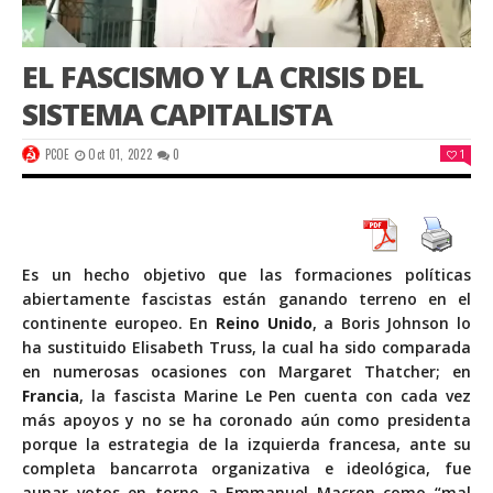
EL FASCISMO Y LA CRISIS DEL
SISTEMA CAPITALISTA
PCOE
Oct 01, 2022
0
1
Es un hecho objetivo que las formaciones políticas
abiertamente fascistas están ganando terreno en el
continente europeo. En
Reino Unido
, a Boris Johnson lo
ha sustituido Elisabeth Truss, la cual ha sido comparada
en numerosas ocasiones con Margaret Thatcher; en
Francia
, la fascista Marine Le Pen cuenta con cada vez
más apoyos y no se ha coronado aún como presidenta
porque la estrategia de la izquierda francesa, ante su
completa bancarrota organizativa e ideológica, fue
aunar votos en torno a Emmanuel Macron como “mal