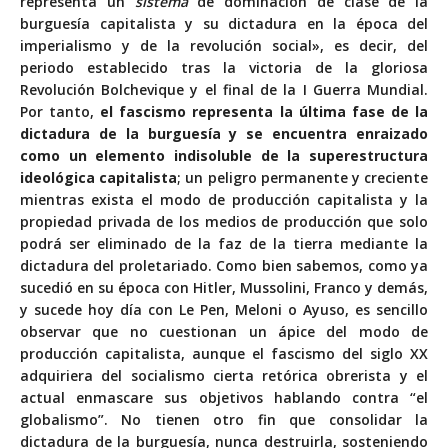
representa un
sistema
de dominación de clase de la
burguesía capitalista y su dictadura en la época del
imperialismo y de la revolución social», es decir, del
periodo establecido tras la victoria de la gloriosa
Revolución Bolchevique y el final de la I Guerra Mundial.
Por tanto,
el fascismo representa la última fase de la
dictadura de la burguesía y se encuentra enraizado
como un elemento indisoluble de la superestructura
ideológica capitalista
; un peligro permanente y creciente
mientras exista el modo de producción capitalista y la
propiedad privada de los medios de producción que solo
podrá ser eliminado de la faz de la tierra mediante la
dictadura del proletariado. Como bien sabemos, como ya
sucedió en su época con Hitler, Mussolini, Franco y demás,
y sucede hoy día con Le Pen, Meloni o Ayuso, es sencillo
observar que no cuestionan un ápice del modo de
producción capitalista, aunque el fascismo del siglo XX
adquiriera del socialismo cierta retórica obrerista y el
actual enmascare sus objetivos hablando contra “el
globalismo”. No tienen otro fin que consolidar la
dictadura de la burguesía, nunca destruirla, sosteniendo