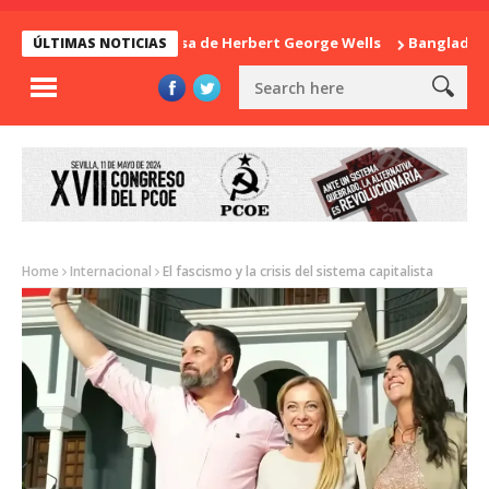
La sorpresa de Herbert George Wells
Bangladesh: ¿Co
ÚLTIMAS NOTICIAS
Home
Internacional
El fascismo y la crisis del sistema capitalista