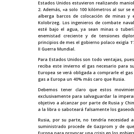
Estados Unidos estuvieron realizando manio
2. Además, «
a solo
100 kilómetros al sur se
alberga barcos de colocación de minas y 
Kolobrzeg. Los ingenieros de combate naval
esté bajo el agua, ya sean minas o tuberí
enemistad creciente y de tensiones dipl
principios de mes el gobierno polaco exigía 1’
II Guerra Mundial.
Para Estados Unidos son todo ventajas, pue
reciba este invierno el gas necesario para 
Europea se verá obligada a comprarle el gas
gas a Europa un 40% más caro que Rusia.
Debemos tener claro que estos movimie
exclusivamente para salvaguardar la imperan
objetivo a alcanzar por parte de Rusia y Chi
a la libra o saboteará falsamente los gaseod
Rusia, por su parte, no tendría necesidad a
suministrado procede de Gazprom y de quer
Europa para provocar una crisis en los gobier