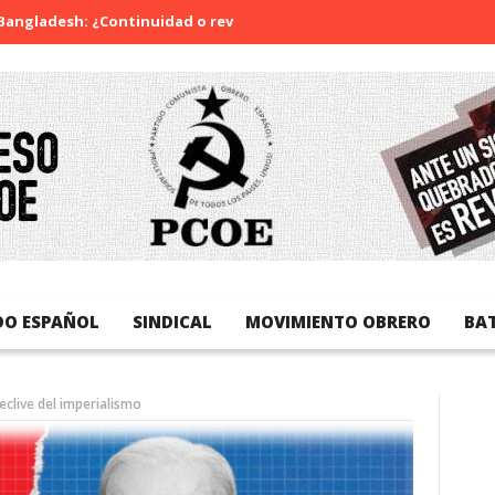
h: ¿Continuidad o revolución?
Diada Nacional de Catalunya
DO ESPAÑOL
SINDICAL
MOVIMIENTO OBRERO
BA
eclive del imperialismo