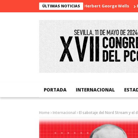
La sorpresa de Herbert George Wells
Banglades
ÚLTIMAS NOTICIAS
PORTADA
INTERNACIONAL
ESTA
Home
Internacional
El sabotaje del Nord Stream y el d