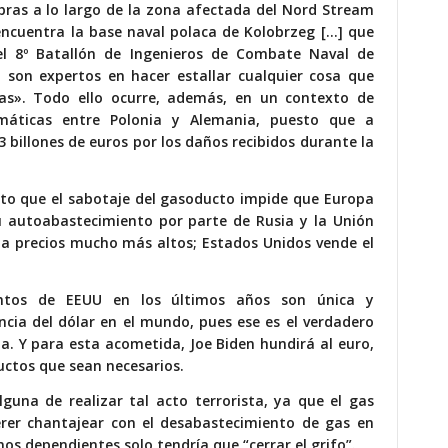
bras a lo largo de la zona afectada del Nord Stream
 encuentra la base naval polaca de Kolobrzeg […] que
el 8º Batallón de Ingenieros de Combate Naval de
 son expertos en hacer estallar cualquier
cosa que
as
». Todo ello ocurre, además, en un contexto de
omáticas entre Polonia y Alemania, puesto que a
3 billones de euros por los daños recibidos durante la
sto que el sabotaje del gasoducto impide que Europa
su autoabastecimiento por parte de Rusia y la Unión
 a precios mucho más altos; Estados Unidos vende el
ntos de EEUU en los últimos años son única y
cia del dólar en el mundo, pues ese es el verdadero
na. Y para esta acometida, Joe Biden hundirá al euro,
uctos que sean necesarios.
lguna de realizar tal acto terrorista, ya que el gas
er chantajear con el desabastecimiento de gas en
nos dependientes solo tendría que “cerrar el grifo”.