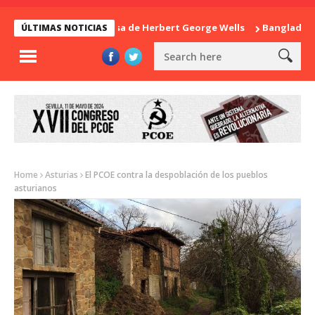
La sorpresa de Herbert George Wells
Bangladesh: ¿Con
ÚLTIMAS NOTICIAS
Home
Asturias
El PCOE contra la despoblación de los pueblos
asturianos