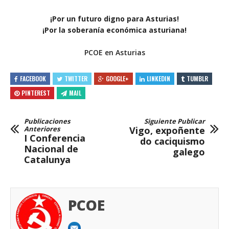
¡Por un futuro digno para Asturias!
¡Por la soberanía económica asturiana!
PCOE en Asturias
FACEBOOK
TWITTER
GOOGLE+
LINKEDIN
TUMBLR
PINTEREST
MAIL
Publicaciones
Siguiente Publicar
Anteriores
Vigo, expoñente
I Conferencia
do caciquismo
Nacional de
galego
Catalunya
PCOE