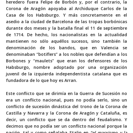
heredero fuera Felipe de Borbón y, por el contrario, la
Corona de Aragón apoyaba al Archiduque Carlos de la
Casa de los Habsburgo. Y más concretamente en el
asedio a la ciudad de Barcelona de las tropas borbónicas
durante dos meses y la batalla final el 11 de septiembre
de 1714. De hecho, los nacionalistas en la actualidad
mantienen no sólo aquéllos sucesos, sino también la
denominación de los bandos, que en Valencia se
denominaban “botiflers” a los nobles que defendían a los
Borbones y “maulets” que eran los defensores de los
Habsburgo, nombre adoptado por una organización
juvenil de la izquierda independentista catalana que es
fundadora de lo que hoy es Arran.
Este conflicto que se dirimía en la Guerra de Sucesión no
era un conflicto nacional, pues no podía serlo, sino un
conflicto de sucesión dinástica del trono de la Corona de
Castilla y Navarra y la Corona de Aragón y Cataluña, es
decir, un conflicto que se da dentro del feudalismo. Y
decimos que no podía ser un conflicto nacional porque la
nación, tal y como señalaba Stalin en
“el marxismo y la