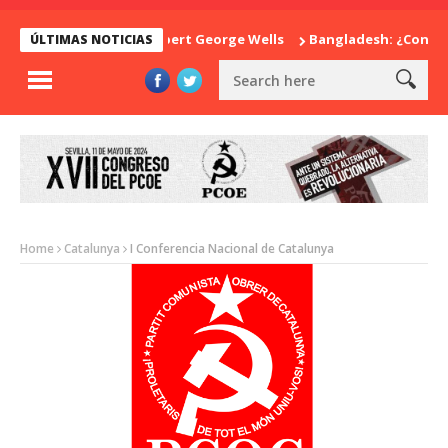
sorpresa de Herbert George Wells
Bangladesh: ¿Continuidad o 
ÚLTIMAS NOTICIAS
Home
Catalunya
I Conferencia Nacional de Catalunya