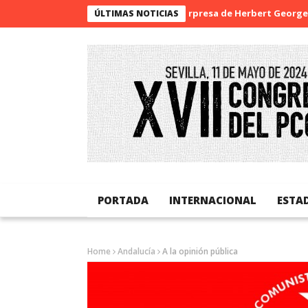
La sorpresa de Herbert George Well
ÚLTIMAS NOTICIAS
PORTADA
INTERNACIONAL
ESTA
Home
Andalucía
A la opinión pública