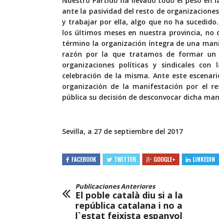
Nuestro Partido ha llevado todo el peso en l
ante la pasividad del resto de organizacione
y trabajar por ella, algo que no ha sucedido
los últimos meses en nuestra provincia, no 
término la organización íntegra de una manif
razón por la que tratamos de formar un 
organizaciones políticas y sindicales con
celebración de la misma. Ante este escenari
organización de la manifestación por el re
pública su decisión de desconvocar dicha man
Sevilla, a 27 de septiembre del 2017
FACEBOOK
TWITTER
GOOGLE+
LINKEDIN
Publicaciones Anteriores
El poble català diu si a la
república catalana i no a
l`estat feixista espanyol