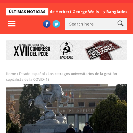
La sorpresa de Herbert George Wells
Bangladesh: ¿Con
ÚLTIMAS NOTICIAS
Home
Estado español
Los estragos universitarios de la gestión
capitalista de la COVID-19