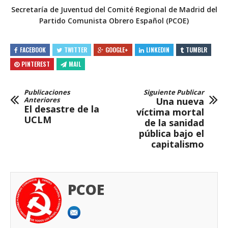
Secretaría de Juventud del Comité Regional de Madrid del
Partido Comunista Obrero Español (PCOE)
FACEBOOK
TWITTER
GOOGLE+
LINKEDIN
TUMBLR
PINTEREST
MAIL
Publicaciones
Siguiente Publicar
Anteriores
Una nueva
El desastre de la
víctima mortal
UCLM
de la sanidad
pública bajo el
capitalismo
PCOE