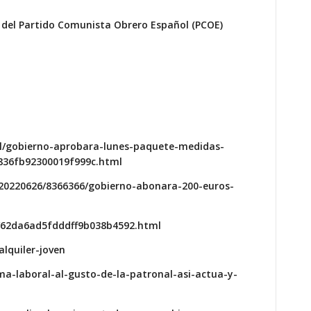
 del Partido Comunista Obrero Español (PCOE)
al/gobierno-aprobara-lunes-paquete-medidas-
836fb92300019f999c.html
20220626/8366366/gobierno-abonara-200-euros-
/62da6ad5fdddff9b038b4592.html
lquiler-joven
ma-laboral-al-gusto-de-la-patronal-asi-actua-y-