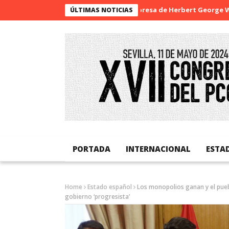
La sorpresa de Herbert George Wells
B
ÚLTIMAS NOTICIAS
PORTADA
INTERNACIONAL
ESTA
Home
Estado español
Los monopolios ganan y el puebl
gobierno ‘progresista’