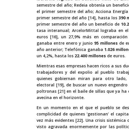
semestre del año; Redeia obtenía un benefic
el primer semestre del año; Acciona Energí
primer semestre del año [14], hasta los
390 
primer semestre del año un beneficio de
10.
tasa interanual; ArcelorMittal lograba en 
euros [16], un 27,9% más en comparación 
ganaba entre enero y junio
95 millones
de eu
año anterior; Telefónica ganaba
1.026 millo
un 4,2%, hasta los
22.400 millones
de euros.
Mientras esas empresas hacen ricos a sus du
trabajadores y del expolio al pueblo traba
quienes gobiernan miran para otro lado
electoral [19], de buscar un nuevo engendro
poltronas [21] en el baile de sillas que ya h
avecina en el horizonte.
En un momento en el que el pueblo se desa
complicidad de quienes ‘gestionan’ el capit
vez más evidentes [22]. Una crisis sistémi
visto agravada enormemente por las polític