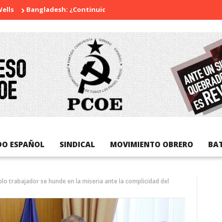
angladesh: ¿Continuidad o revolución?
Diada Nacional de Cata
DO ESPAÑOL
SINDICAL
MOVIMIENTO OBRERO
BA
o trabajador se hunde en la miseria ante la complicidad del