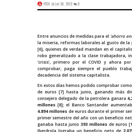
PCOE
Jul 30, 2022
0
Entre anuncios de medidas para el
‘ahorro en
la miseria, reformas laborales al gusto de la
[6], quienes de verdad mandan en el capitali
robo generalizado a la clase trabajadora, 
‘crisis’, primero por el COVID y ahora po
comprobar, paga siempre el pueblo trabaj
decadencia del sistema capitalista.
En estos días hemos podido comprobar como 
de euros [7] hasta junio, ganando más di
consejero delegado de la petrolera ganara
4,
millones
[8]; el Banco Santander aumentaba
4.894 millones
de euros durante el primer se
primer semestre del año con un beneficio ne
ganaba hasta junio
393 millones
de euros [
Iberdrola lograba un beneficio neto de
2.07