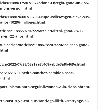
icias/11886375/07/22/Acciona-Energia-gana-un-156-
tmo-inversion.html
cias/11886764/07/22/El-Grupo-Volkswagen-eleva-sus-
a-los-10296-millones.html
oticias/11886697/07/22/ArcelorMittal-gana-7871-
ra-en-22-anos.html
unicacion/noticias/11886785/07/22/Mediaset-gana-
.html
ogia/2022/07/28/62e1ae8c468aebde3a8b469e.html
ica/20220704/pedro-sanchez-cambios-psoe-
.html
oportunismo-para-seguir-llevando-a-la-clase-obrera-
rra-sustituye-enrique-santiago-lilith-verstrynge-al-