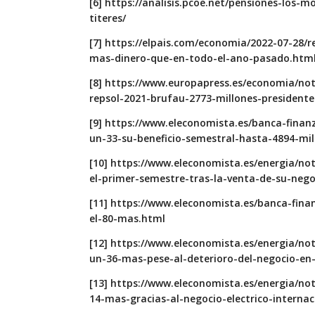
[6]
https://analisis.pcoe.net/pensiones-los-
titeres/
[7]
https://elpais.com/economia/2022-07-28/r
mas-dinero-que-en-todo-el-ano-pasado.htm
[8]
https://www.europapress.es/economia/noti
repsol-2021-brufau-2773-millones-president
[9]
https://www.eleconomista.es/banca-finan
un-33-su-beneficio-semestral-hasta-4894-mil
[10]
https://www.eleconomista.es/energia/no
el-primer-semestre-tras-la-venta-de-su-nego
[11]
https://www.eleconomista.es/banca-fina
el-80-mas.html
[12]
https://www.eleconomista.es/energia/not
un-36-mas-pese-al-deterioro-del-negocio-en
[13]
https://www.eleconomista.es/energia/not
14-mas-gracias-al-negocio-electrico-internac