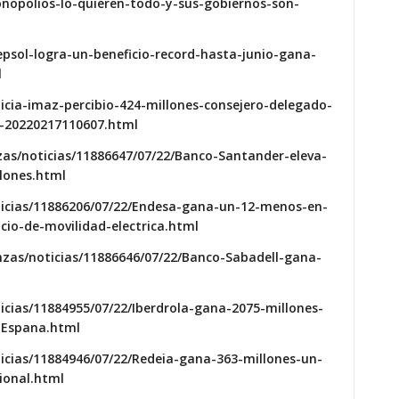
monopolios-lo-quieren-todo-y-sus-gobiernos-son-
epsol-logra-un-beneficio-record-hasta-junio-gana-
l
cia-imaz-percibio-424-millones-consejero-delegado-
e-20220217110607.html
zas/noticias/11886647/07/22/Banco-Santander-eleva-
lones.html
ticias/11886206/07/22/Endesa-gana-un-12-menos-en-
cio-de-movilidad-electrica.html
nzas/noticias/11886646/07/22/Banco-Sabadell-gana-
icias/11884955/07/22/Iberdrola-gana-2075-millones-
-Espana.html
icias/11884946/07/22/Redeia-gana-363-millones-un-
ional.html