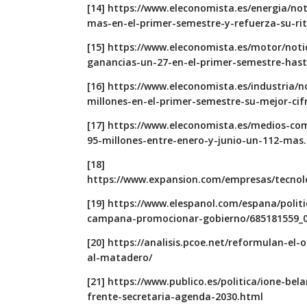
[14]
https://www.eleconomista.es/energia/not
mas-en-el-primer-semestre-y-refuerza-su-ri
[15]
https://www.eleconomista.es/motor/noti
ganancias-un-27-en-el-primer-semestre-hast
[16]
https://www.eleconomista.es/industria/n
millones-en-el-primer-semestre-su-mejor-cif
[17]
https://www.eleconomista.es/medios-com
95-millones-entre-enero-y-junio-un-112-mas
[18]
https://www.expansion.com/empresas/tecnol
[19]
https://www.elespanol.com/espana/polit
campana-promocionar-gobierno/685181559_0
[20]
https://analisis.pcoe.net/reformulan-el-
al-matadero/
[21]
https://www.publico.es/politica/ione-bela
frente-secretaria-agenda-2030.html