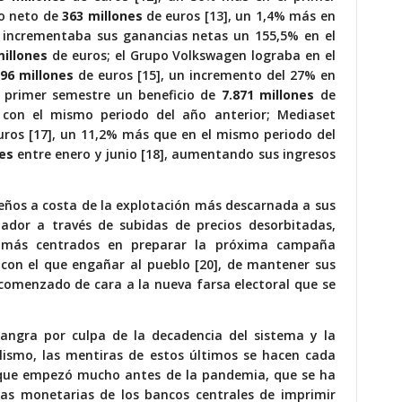
io neto de
363 millones
de euros [13], un 1,4% más en
a incrementaba sus ganancias netas un 155,5% en el
millones
de euros; el Grupo Volkswagen lograba en el
296 millones
de euros [15], un incremento del 27% en
el primer semestre un beneficio de
7.871 millones
de
con el mismo periodo del año anterior; Mediaset
ros [17], un 11,2% más que en el mismo periodo del
nes
entre enero y junio [18], aumentando sus ingresos
eños a costa de la explotación más descarnada a sus
jador a través de subidas de precios desorbitadas,
, más centrados en preparar la próxima campaña
 con el que engañar al pueblo [20], de mantener sus
a comenzado de cara a la nueva farsa electoral que se
ngra por culpa de la decadencia del sistema y la
alismo, las mentiras de estos últimos se hacen cada
ca que empezó mucho antes de la pandemia, que se ha
as monetarias de los bancos centrales de imprimir