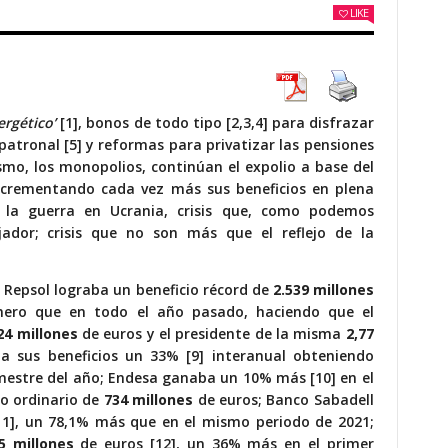
LIKE
ergético’
[1], bonos de todo tipo [2,3,4] para disfrazar
 patronal [5] y reformas para privatizar las pensiones
smo, los monopolios, continúan el expolio a base del
incrementando cada vez más sus beneficios en plena
r la guerra en Ucrania, crisis que, como podemos
ador; crisis que no son más que el reflejo de la
Repsol lograba un beneficio récord de
2.539 millones
nero que en todo el año pasado, haciendo que el
24 millones
de euros y el presidente de la misma
2,77
 sus beneficios un 33% [9] interanual obteniendo
mestre del año; Endesa ganaba un 10% más [10] en el
to ordinario de
734 millones
de euros; Banco Sabadell
11], un 78,1% más que en el mismo periodo de 2021;
5 millones
de euros [12], un 36% más en el primer