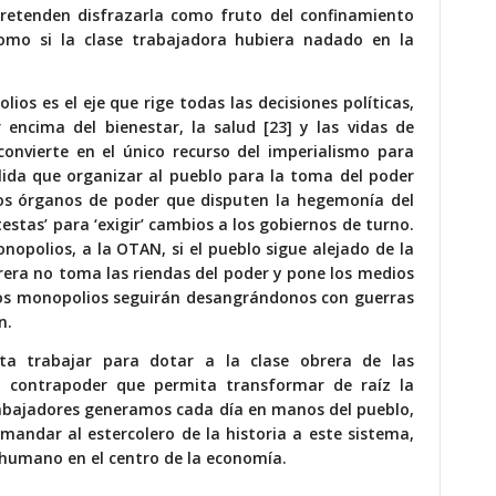
pretenden disfrazarla como fruto del confinamiento
omo si la clase trabajadora hubiera nadado en la
os es el eje que rige todas las decisiones políticas,
encima del bienestar, la salud [23] y las vidas de
convierte en el único recurso del imperialismo para
ida que organizar al pueblo para la toma del poder
eros órganos de poder que disputen la hegemonía del
testas’ para ‘exigir’ cambios a los gobiernos de turno.
nopolios, a la OTAN, si el pueblo sigue alejado de la
brera no toma las riendas del poder y pone los medios
, los monopolios seguirán desangrándonos con guerras
n.
ta trabajar para dotar a la clase obrera de las
n contrapoder que permita transformar de raíz la
trabajadores generamos cada día en manos del pueblo,
mandar al estercolero de la historia a este sistema,
 humano en el centro de la economía.