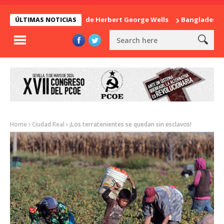
La sorpresa de Herbert George Wells
Bangladesh: ¿Con
ÚLTIMAS NOTICIAS
Home
Ciudad Real
¡Los terratenientes se quedan sin esclavos!