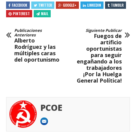
FACEBOOK
TWITTER
GOOGLE+
LINKEDIN
TUMBLR
PINTEREST
MAIL
Publicaciones
Siguiente Publicar
Anteriores
Fuegos de
Alberto
artificio
Rodríguez y las
oportunistas
múltiples caras
para seguir
del oportunismo
engañando a los
trabajadores
¡Por la Huelga
General Política!
PCOE