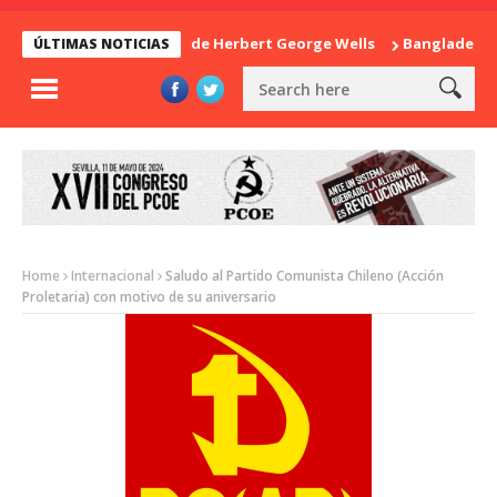
La sorpresa de Herbert George Wells
Bangladesh: ¿Co
ÚLTIMAS NOTICIAS
Home
Internacional
Saludo al Partido Comunista Chileno (Acción
Proletaria) con motivo de su aniversario